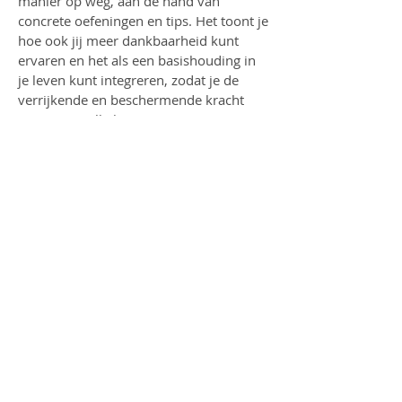
manier op weg, aan de hand van
concrete oefeningen en tips. Het toont je
hoe ook jij meer dankbaarheid kunt
ervaren en het als een basishouding in
je leven kunt integreren, zodat je de
verrijkende en beschermende kracht
ervan ten volle kunt ervaren.