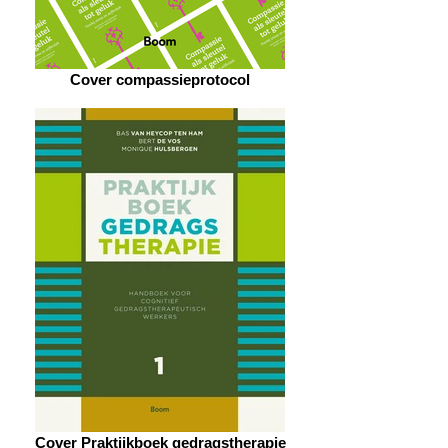
Cover compassieprotocol
Cover Praktijkboek gedragstherapie