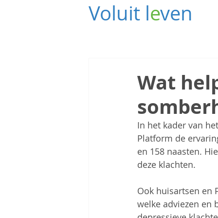
Voluit l
e
ven
Wat help
somberh
In het kader van het
Platform de ervari
en 158 naasten. Hie
deze klachten.
Ook huisartsen en 
welke adviezen en b
depressieve klachten