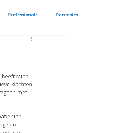
Professionals
Recensies
' heeft Mind 
eve klachten 
 omgaan met 
atiënten 
ng van 
ort is te 