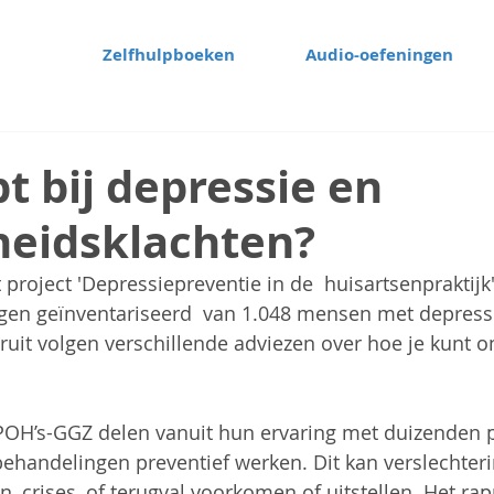
Zelfhulpboeken
Audio-oefeningen
t bij depressie en
eidsklachten?
 project 'Depressiepreventie in de  huisartsenpraktijk
ngen geïnventariseerd  van 1.048 mensen met depressi
ruit volgen verschillende adviezen over hoe je kunt
POH’s-GGZ delen vanuit hun ervaring met duizenden p
ehandelingen preventief werken. Dit kan verslechteri
, crises, of terugval voorkomen of uitstellen. Het rapp